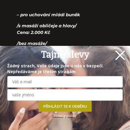
– pro uchování mládí buněk
/s masáží obličeje a hlavy/
Cena: 2.000 Kč
/bez masáže/
Cena: 1.800 Kč
Tajné slevy
Specifické ošetření nejnovějším postupem
Žádný strach, Vaše údaje jsou u nás v bezpečí.
Nepředáváme je třetím stranám
za použití kyseliny hyaluronové, při které
dochází k navýšení vlastní produkce
kolagenu III. a kyseliny hyaluronové..
Ošetření je obzvláště vhodné pro pleť 38-45
let, kdy dochází z mnoha důvodů k
ochabnutí podkoží a produkce cenných
PŘIHLÁSIT SE K ODBĚRU
látek, které ovlivňují elasticitu, hutnost a
Privacy policy
pružnost kůže. Dochází také zvýšeně ke
ztrátě kolagenu III, jehož udržení je zásadní