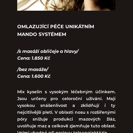
OMLAZUJÍCÍ PÉČE UNIKÁTNÍM
MANDO
SYSTÉMEM
/s masáží obličeje a hlavy/
Cena: 1.850 Kč
/bez masáže/
Cena: 1.600 Kč
Mix kyselin s vysokým léčebným účinkem.
Jsou určeny pro celoroční užívání. Mají
vysokou snášenlivost a zklidňují i ty
nejcitlivější pleti. V oblasti nosu s rozšířenými
póry snižuje produkci mazových žláz,
uvolňuje maz a celkově zjemňuje tuto oblast.
Velmi vhodné při projevu teleangiektázie.