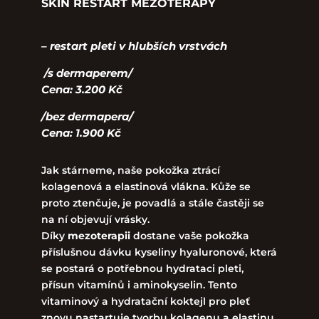
SKIN RESTART MEZOTERAPY
– restart pleti v hlubších vrstvách
/s dermaperem/
Cena: 3.200 Kč
/bez dermapera/
Cena: 1.900 Kč
Jak stárneme, naše pokožka ztrácí
kolagenová a elastinová vlákna. Kůže se
proto ztenčuje, je povadlá a stále častěji se
na ní objevují vrásky.
Díky
mezoterapii
dostane vaše pokožka
příslušnou dávku
kyseliny hyaluronové
,
která
se postará o potřebnou hydrataci pleti,
přísun vitamínů i aminokyselin. Tento
vitaminový a hydratační koktejl pro pleť
znovu nastartuje tvorbu kolagenu a elastinu