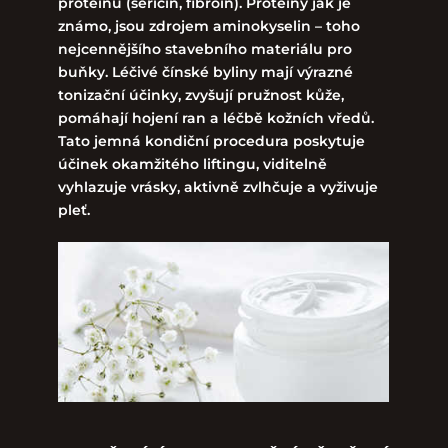
proteinů (sericin, fibroin). Proteiny jak je
známo, jsou zdrojem aminokyselin – toho
nejcennějšího stavebního materiálu pro
buňky. Léčivé čínské byliny mají výrazné
tonizační účinky, zvyšují pružnost kůže,
pomáhají hojení ran a léčbě kožních vředů.
Tato jemná kondiční procedura poskytuje
účinek okamžitého liftingu, viditelně
vyhlazuje vrásky, aktivně zvlhčuje a vyživuje
pleť.