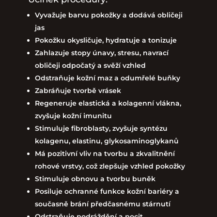
Vyvažuje barvu pokožky a dodává obličeji
jas
Pokožku okysličuje, hydratuje a tonizuje
Zahlazuje stopy únavy, stresu, navrací
obličeji odpočatý a svěží vzhled
Odstraňuje kožní maz a odumřelé buňky
Zabráňuje tvorbě vrásek
Regeneruje elastická a kolagenní vlákna,
zvyšuje kožní imunitu
Stimuluje fibroblasty, zvyšuje syntézu
kolagenu, elastinu, glykosaminoglykanů
Má pozitivní vliv na tvorbu a zkvalitnění
rohové vrstvy, což zlepšuje vzhled pokožky
Stimuluje obnovu a tvorbu buněk
Posiluje ochranné funkce kožní bariéry a
současně brání předčasnému stárnutí
Odstraňuje podráždění a pocit