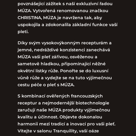
povznášející zážitek s naší exkluzivní řadou
MÚZA. Vytvořená renomovanou značkou
CHRISTINA, MÚZA je navržena tak, aby
uspokojila a zdokonalila základní funkce vaší
pleti.
Díky svým vysokovýkonným recepturám a
jemné, nedráždivé konzistenci zanechává
MÚZA vaši pleť zářivou, osvěženou a
sametově hladkou, připomínající něžné
okvětní lístky růže. Ponořte se do luxusní
vůně růže a vydejte se na tuto výjimečnou
cestu péče o pleť s MÚZA.
S kombinací ověřených francouzských
receptur a nejmodernější biotechnologie
zaručují naše MÚZA produkty výjimečnou
kvalitu a účinnost. Objevte dokonalou
harmonii mezi tradicí a inovací pro vaši pleť.
Vítejte v salonu Tranquility, vaší oáze