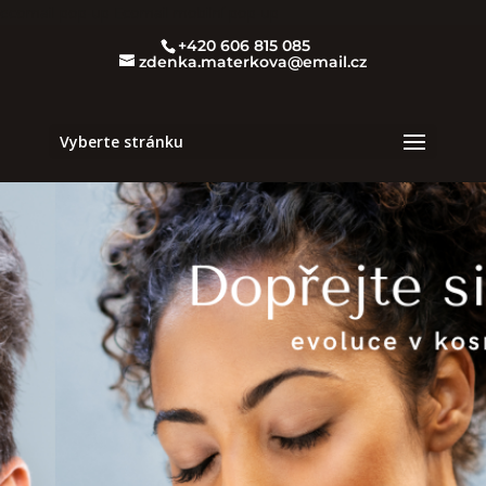
ecomail pop-up
Ecomail mobilní pop-up
+420 606 815 085
zdenka.materkova@email.cz
Vyberte stránku