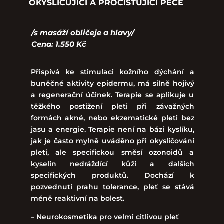
OKYSLIČUJÍCÍ A PROČIŠŤUJÍCÍ PÉČE
/s masáží obličeje a hlavy/
Cena: 1.550 Kč
Přispívá ke stimulaci kožního dýchání a
buněčné aktivity epidermu, má silně hojivý
a regenerační účinek. Terapie se aplikuje u
těžkého postižení pleti při závažných
formách akné, nebo ekzematické pleti bez
jasu a energie. Terapie není na bázi kyslíku,
jak je často mylně uváděno při okysličování
pleti, ale specifickou směsí ozonoidů a
kyselin nedráždící kůži a dalších
specifických produktů. Dochází k
pozvednutí prahu tolerance, pleť se stává
méně reaktivní na bolest.
– Neurokosmetika pro velmi citlivou pleť