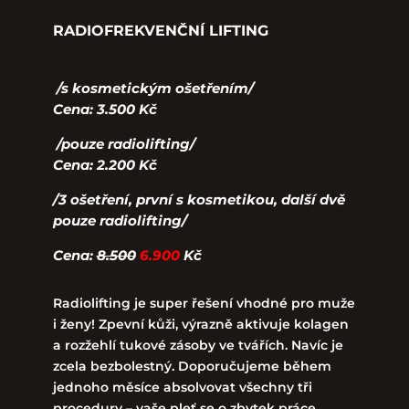
RADIOFREKVENČNÍ LIFTING
/s kosmetickým ošetřením/
Cena: 3.500 Kč
/pouze radiolifting/
Cena: 2.200 Kč
/3 ošetření, první s kosmetikou, další dvě
pouze radiolifting/
Cena:
8.500
6.900
Kč
Radiolifting je super řešení vhodné pro muže
i ženy! Zpevní kůži, výrazně aktivuje kolagen
a rozžehlí tukové zásoby ve tvářích. Navíc je
zcela bezbolestný. Doporučujeme během
jednoho měsíce absolvovat všechny tři
procedury – vaše pleť se o zbytek práce