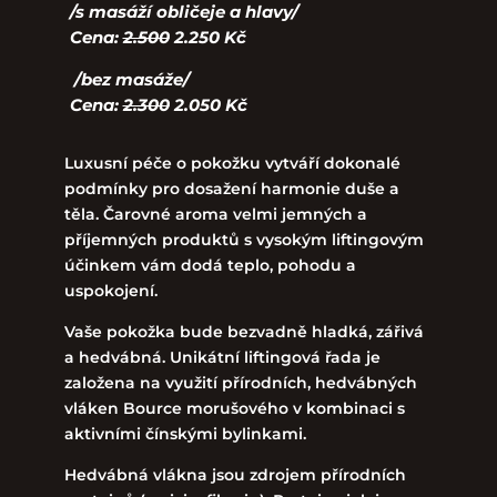
/s masáží obličeje a hlavy/
Cena:
2.500
2.250 Kč
/bez masáže/
Cena:
2.300
2.050 Kč
Luxusní péče o pokožku vytváří dokonalé
podmínky pro dosažení harmonie duše a
těla. Čarovné aroma velmi jemných a
příjemných produktů s vysokým liftingovým
účinkem vám dodá teplo, pohodu a
uspokojení.
Vaše pokožka bude bezvadně hladká, zářivá
a hedvábná. Unikátní liftingová řada je
založena na využití přírodních, hedvábných
vláken Bource morušového v kombinaci s
aktivními čínskými bylinkami.
Hedvábná vlákna jsou zdrojem přírodních