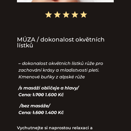
MÚZA / dokonalost okvětních
lístků
–
dokonalost okvětních lístků růže pro
zachování krásy a mladistvosti pleti.
Kmenové buňky z alpské růže
/s masáží obličeje a hlavy/
Cena:
1.700
1.600 Kč
/bez masáže/
Cena:
1.500
1.400 Kč
Vychutnejte si naprostou relaxaci a